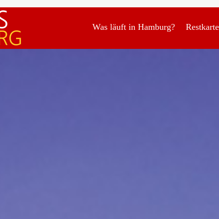
Was läuft in Hamburg?
Restkart