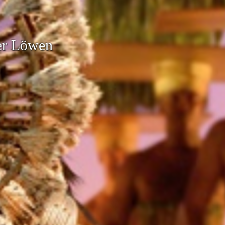
afen (rechts)
er Löwen