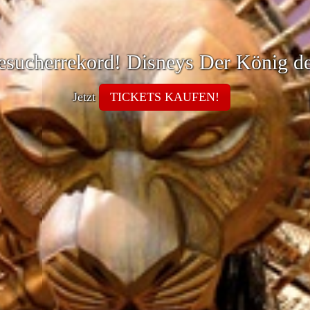
r an der Elbe und Stage Theater im H
esucherrekord! Disneys Der König d
Jetzt
TICKETS KAUFEN!