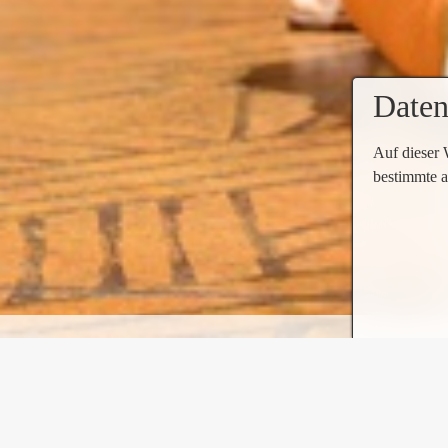
Daten
Auf dieser 
bestimmte a
Stage Theater im Hafen H
Das Stage Theater präsentiert sich als modernes T
Sitz in Hamburg. Seit 2001 zeigt das Theater unun
Gelände des Hamburger Freihafens in Steinwerder 
Das
Stage Theater im Hafen Hamburg
liegt ma
befindet sich der Theaterbau auf dem Gelände ein
Bereich Musical konzipiert. Gebaut wurde es 1
Besitzerwechsel und die Stage Entertainment Gmb