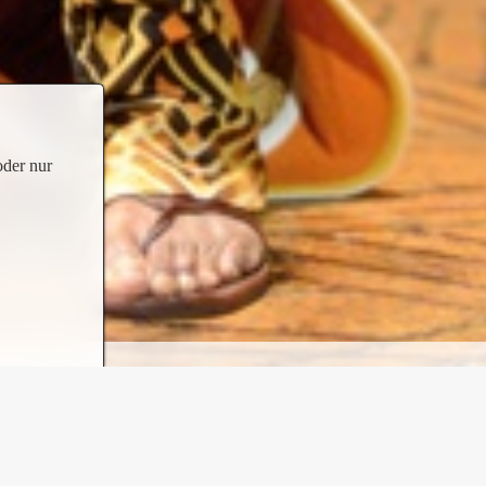
oder nur
de. Betreiber ist die Stage Entertainment GmbH mit
 es konzipiert ist. Das Theatergebäude liegt auf dem
Werft.
rder. Mit direkter Sicht auf die Landungsbrücken
für die Aufführung einzelner Großprojekte aus dem
fführungen des Musicals
Buddy
. 2001 erfolgte ein
r.