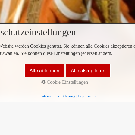
schutzeinstellungen
Website werden Cookies genutzt. Sie können alle Cookies akzeptieren 
uswählen. Sie können diese Einstellungen jederzeit ändern.
amburg
Alle ablehnen
Alle akzeptieren
Cookie-Einstellungen
heatergebäude, das für Großproduktionen aktueller Musicals gebaut wur
Datenschutzerklärung
|
Impressum
terbrochen ausschließlich das
Musical König der Löwen
, auf das hin
mit Blick auf die Landungsbrücken auf dem Gelände einer ehemaligen 
rkant im Hamburger Freihafen auf dem Gebiet des Stadtteils Steinwe
er ehemaligen Werft. Von Beginn an war das Theater ausschließlich 
994 unter dem Namen Buddy Musical Theater ausschließlich für Au
H, damals noch unter dem Namen Stage Holding, übernahm das Theate